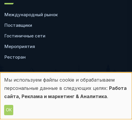
Международный рынок
Поставщики
Гостиничные сети
Мероприятия
Ресторан
Мы используем файлы cookie и обрабатываем
Использование
персональные данные в следующих целях:
Работа
Пользовательское
Политика
персональных
сайта, Реклама и маркетинг & Аналитика
.
соглашение
конфиденциальности
данных
ОК
© Frontdesk.ru, 2006-2026
и
Любое использование материалов с данного
сайта допускается только с письменного