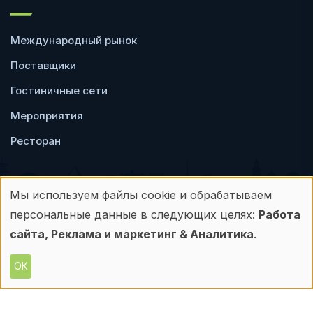
Международный рынок
Поставщики
Гостиничные сети
Мероприятия
Ресторан
Мы используем файлы cookie и обрабатываем
Использование
персональные данные в следующих целях:
Работа
Пользовательское
Политика
персональных
сайта, Реклама и маркетинг & Аналитика
.
соглашение
конфиденциальности
данных
ОК
© Frontdesk.ru, 2006-2026
и
Любое использование материалов с данного
сайта допускается только с письменного