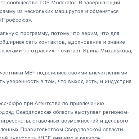
го сообщества TOP Moderator. В завершающий
рамму из нескольких маршрутов и обменяться
 «Профсоюз».
льную программу, потому что верим, что для
обширная сеть контактов, вдохновение и знание
оллегами по отрасли», - считает Ирина Михалькова,
Участники MEF поделились своими впечатлениями
ть уверенность в том, что выход есть, и индустрия
есс-бюро при Агентстве по привлечению
одряд Свердловская область выступает регионом-
конгрессно-выставочных возможностей и делового
авленных Правительством Свердловской области.
тий индустрии MICE значимо в ракурсе