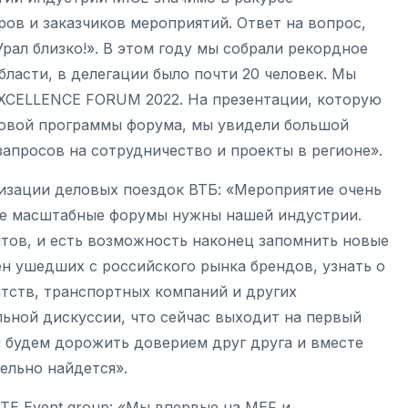
ов и заказчиков мероприятий. Ответ на вопрос,
Урал близко!». В этом году мы собрали рекордное
ласти, в делегации было почти 20 человек. Мы
EXCELLENCE FORUM 2022. На презентации, которую
ловой программы форума, мы увидели большой
апросов на сотрудничество и проекты в регионе».
изации деловых поездок ВТБ: «Мероприятие очень
кие масштабные форумы нужны нашей индустрии.
тов, и есть возможность наконец запомнить новые
ен ушедших с российского рынка брендов, узнать о
тств, транспортных компаний и других
ьной дискуссии, что сейчас выходит на первый
 будем дорожить доверием друг друга и вместе
ельно найдется».
E Event group: «Мы впервые на MEF и