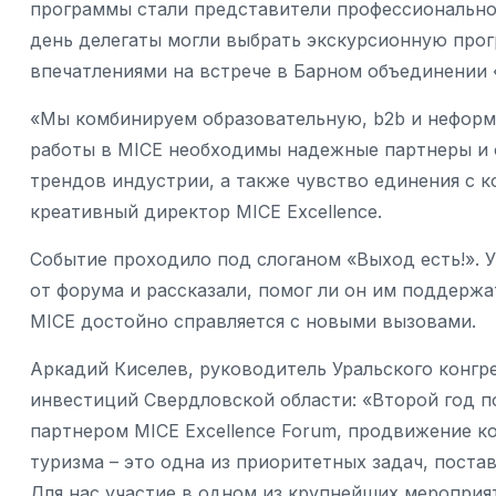
программы стали представители профессионально
день делегаты могли выбрать экскурсионную прог
впечатлениями на встрече в Барном объединении
«Мы комбинируем образовательную, b2b и неформа
работы в MICE необходимы надежные партнеры и 
трендов индустрии, а также чувство единения с к
креативный директор MICE Excellence.
Событие проходило под слоганом «Выход есть!». 
от форума и рассказали, помог ли он им поддержа
MICE достойно справляется с новыми вызовами.
Аркадий Киселев, руководитель Уральского конгр
инвестиций Свердловской области: «Второй год п
партнером MICE Excellence Forum, продвижение 
туризма – это одна из приоритетных задач, пост
Для нас участие в одном из крупнейших мероприя