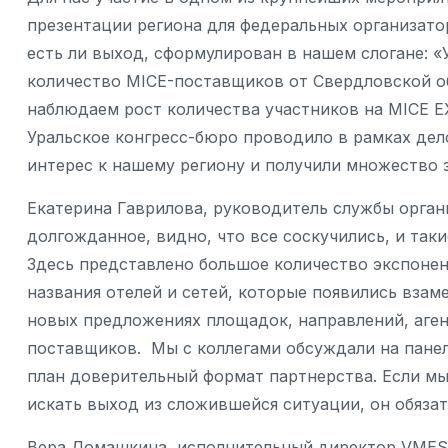
презентации региона для федеральных организатор
есть ли выход, сформулирован в нашем слогане: «
количество MICE-поставщиков от Свердловской об
наблюдаем рост количества участников на MICE 
Уральское конгресс-бюро проводило в рамках де
интерес к нашему региону и получили множество з
Екатерина Гаврилова, руководитель службы орган
долгожданное, видно, что все соскучились, и та
Здесь представлено большое количество экспонен
названия отелей и сетей, которые появились взам
новых предложениях площадок, направлений, аген
поставщиков. Мы с коллегами обсуждали на панел
план доверительный формат партнерства. Если мы
искать выход из сложившейся ситуации, он обязат
Вера Домашкина, исполнительный директор VMEST