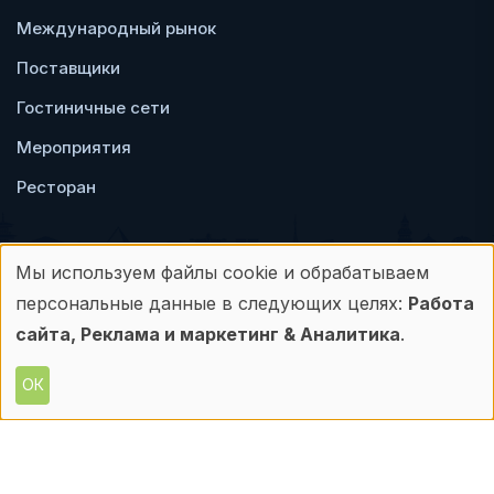
Международный рынок
Поставщики
Гостиничные сети
Мероприятия
Ресторан
Мы используем файлы cookie и обрабатываем
Использование
персональные данные в следующих целях:
Работа
Пользовательское
Политика
персональных
сайта, Реклама и маркетинг & Аналитика
.
соглашение
конфиденциальности
данных
ОК
© Frontdesk.ru, 2006-2026
и
Любое использование материалов с данного
сайта допускается только с письменного
файлов
разрешения его правообладателя.