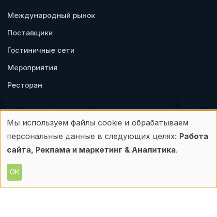
Международный рынок
Поставщики
Гостиничные сети
Мероприятия
Ресторан
Мы используем файлы cookie и обрабатываем
Использование
персональные данные в следующих целях:
Работа
Пользовательское
Политика
персональных
сайта, Реклама и маркетинг & Аналитика
.
соглашение
конфиденциальности
данных
ОК
© Frontdesk.ru, 2006-2026
и
Любое использование материалов с данного
сайта допускается только с письменного
файлов
разрешения его правообладателя.