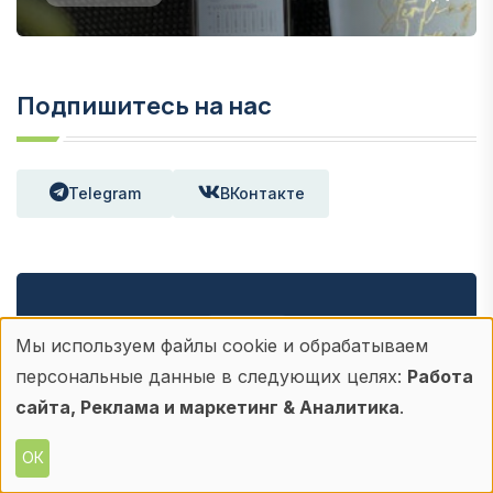
Подпишитесь на нас
Telegram
ВКонтакте
Еженедельная рассылка
Мы используем файлы cookie и обрабатываем
Использование
персональные данные в следующих целях:
Работа
Читайте ключевые материалы недели в
персональных
сайта, Реклама и маркетинг & Аналитика
.
нашей еженедельной рассылке.
данных
ОК