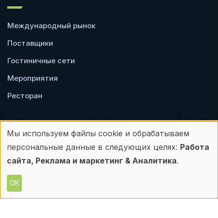
Международный рынок
Поставщики
Гостиничные сети
Мероприятия
Ресторан
Мы используем файлы cookie и обрабатываем
Использование
персональные данные в следующих целях:
Работа
Пользовательское
Политика
персональных
сайта, Реклама и маркетинг & Аналитика
.
соглашение
конфиденциальности
данных
ОК
© Frontdesk.ru, 2006-2026
и
Любое использование материалов с данного
сайта допускается только с письменного