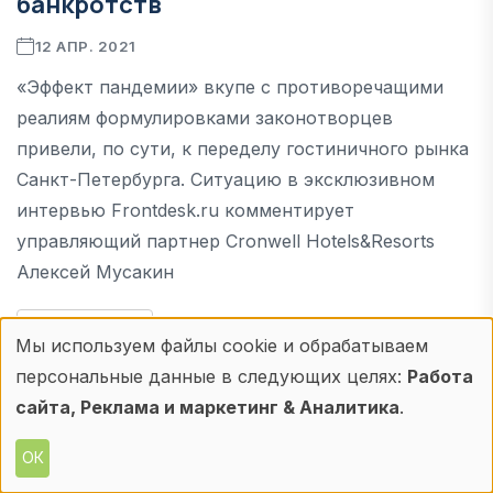
банкротств"
12 АПР. 2021
«Эффект пандемии» вкупе с противоречащими
реалиям формулировками законотворцев
привели, по сути, к переделу гостиничного рынка
Санкт-Петербурга. Ситуацию в эксклюзивном
интервью Frontdesk.ru комментирует
управляющий партнер Cronwell Hotels&Resorts
Алексей Мусакин
ПОДРОБНЕЕ
Мы используем файлы cookie и обрабатываем
Использование
персональные данные в следующих целях:
Работа
персональных
сайта, Реклама и маркетинг & Аналитика
.
данных
ОК